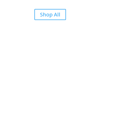
Shop All
Reviews
Be the first to review “KU-2 – Motivasi”
Your email address will not be published.
Requir
Your rating