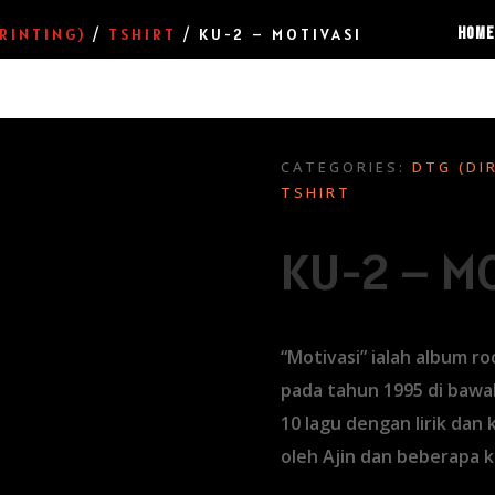
HOME
RINTING)
/
TSHIRT
/ KU-2 – MOTIVASI
CATEGORIES:
DTG (DI
TSHIRT
KU-2 – M
“Motivasi” ialah album ro
pada tahun 1995 di bawa
10 lagu dengan lirik dan
oleh Ajin dan beberapa k