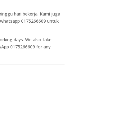
Brand
Digitaldarkart Merch, 
inggu hari bekerja. Kami juga
Cetakan
2 Side
la whatsapp 0175266609 untuk
Material
Premium Cotton
Saiz
5XL, 4XL, 3XL, 2XL, XL
working days. We also take
Teknik
DTG
tsApp 0175266609 for any