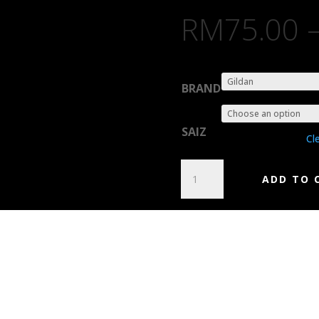
RM
75.00
BRAND
SAIZ
Cl
KU-
ADD TO 
2
-
MOTIVASI
QUANTITY
Additional Informa