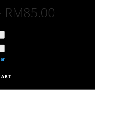
–
RM
85.00
ear
CART
tion