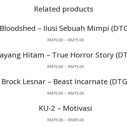
Related products
Bloodshed – Ilusi Sebuah Mimpi (DT
RM
70.00
–
RM
75.00
ayang Hitam – True Horror Story (D
RM
70.00
–
RM
75.00
Brock Lesnar – Beast Incarnate (DTG
RM
70.00
–
RM
75.00
KU-2 – Motivasi
RM
75.00
–
RM
85.00