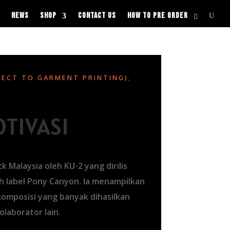
NEWS
SHOP
CONTACT US
HOW TO PRE ORDER
RECT TO GARMENT PRINTING)
,
OTIVASI
ck Malaysia oleh KU-2 yang dirilis
h label Pony Canyon. Ia menampilkan
 komposisi yang banyak dihasilkan
olaborator lain.