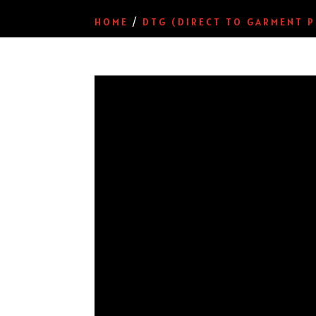
HOME
/
DTG (DIRECT TO GARMENT P