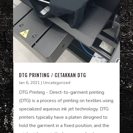
DTG PRINTING / CETAKKAN DTG
Jan 6, 2021
|
Uncategorized
DTG Printing - Direct-to-garment printing
(DTG) is a process of printing on textiles using
specialized aqueous ink jet technology. DTG
printers typically have a platen designed to
hold the garment in a fixed position, and the